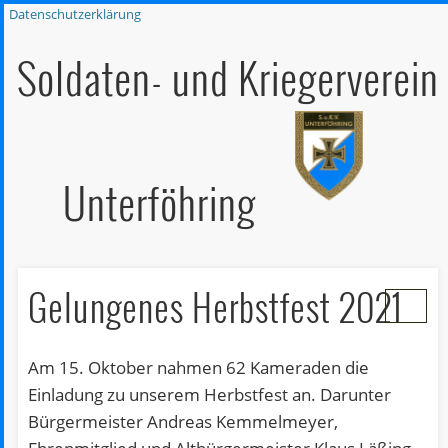
Datenschutzerklärung
MITGLIEDERBEREICH
KRIEGERDENKMAL
AKTUELLES
ÜBER UNS
KONTAKT
TERMINE
HOAM
LINKS
Soldaten- und Kriegerverein
Unterföhring
Gelungenes Herbstfest 2021
Am 15. Oktober nahmen 62 Kameraden die
Einladung zu unserem Herbstfest an. Darunter
Bürgermeister Andreas Kemmelmeyer,