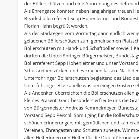
der Böllerschützen und eine Abordnung des befreun
Als Ehrengäste konnten neben langjährigen treuen He
Bezirksböllerreferent Sepp Hohenleitner und Bunde
Florian Hahn begrüßt werden.
Als der Starkregen vom Vormittag dann endlich wen
geladenen Böllerschützen zum gemeinsamen Platzsch
Böllerschützen mit Hand- und Schaftböller sowie 4 Ka
durften die Unterföhringer Bürgermeister, Bundestag
Böllerreferent Sepp Hohenleitner und unser Vorstand 
Schussreihen zücken und es krachen lassen. Nach dem
Unterföhringer Böllerschützen begleitend das Lied der
Unterföhringer Blaskapelle was bei einigen Gästen se
Als Andenken überreichten die Böllerschützen allen 
kleines Präsent. Ganz besonders erfreute uns die Gr
von Bürgermeister Andreas Kemmelmeyer, Bundestag
Vorstand Sepp Peischl. Somit ging für die Böllerschüt
schönen Erinnerungen, mit gemütlichen und kamera
Vereinen, Ehrengästen und Schützen zuneige. Wir möc
allen Helferinnen und Helfer für die Durchführung uns