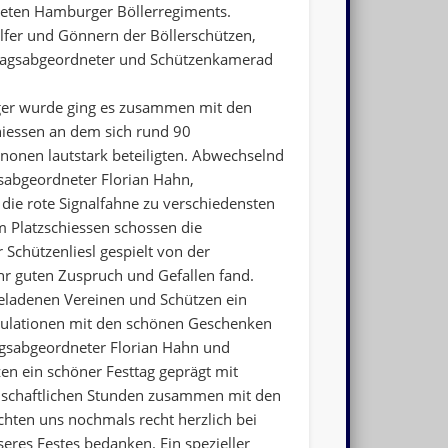
deten Hamburger Böllerregiments.
lfer und Gönnern der Böllerschützen,
stagsabgeordneter und Schützenkamerad
iger wurde ging es zusammen mit den
iessen an dem sich rund 90
nonen lautstark beteiligten. Abwechselnd
sabgeordneter Florian Hahn,
die rote Signalfahne zu verschiedensten
 Platzschiessen schossen die
 Schützenliesl gespielt von der
hr guten Zuspruch und Gefallen fand.
geladenen Vereinen und Schützen ein
atulationen mit den schönen Geschenken
sabgeordneter Florian Hahn und
zen ein schöner Festtag geprägt mit
dschaftlichen Stunden zusammen mit den
hten uns nochmals recht herzlich bei
eres Festes bedanken. Ein spezieller