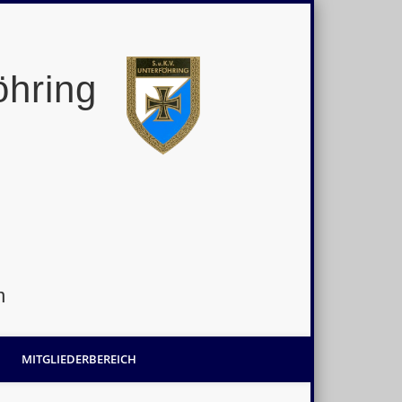
öhring
n
MITGLIEDERBEREICH